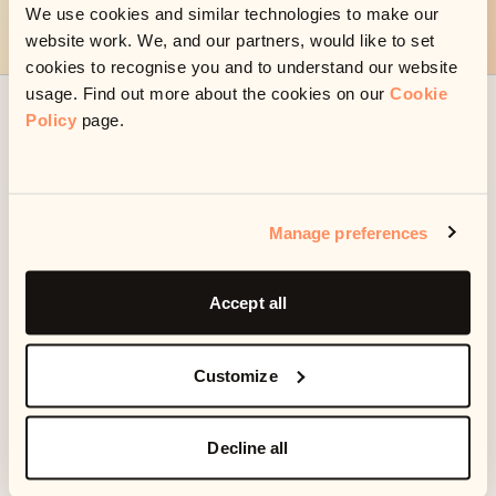
Vamos allá
We use cookies and similar technologies to make our
website work. We, and our partners, would like to set
cookies to recognise you and to understand our website
usage. Find out more about the cookies on our
Cookie
¿Ya has establecido un pago o plan con nosotros?
Policy
page.
Gestiona tu cuenta
Manage preferences
Preguntas frecuentes
Accept all
Necesito ayuda
Customize
Decline all
¿Quiénes somos y por qué nos ponemos en
contacto contigo?